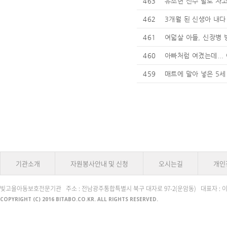
463
유소년 선수 발로 차
462
3개월 된 신생아 내다
461
여덟살 아들, 신장병 방
460
아빠처럼 여겼는데...
459
매트에 말아 넣은 5세
기관소개
자원봉사안내 및 신청
오시는길
개인
빛고을아동보호전문기관 주소 : 전남광주통합특별시 북구 대자로 97-2(운암동) 대표자 : 이동건 전화번호 
COPYRIGHT (C) 2016 BITABO.CO.KR. ALL RIGHTS RESERVED.