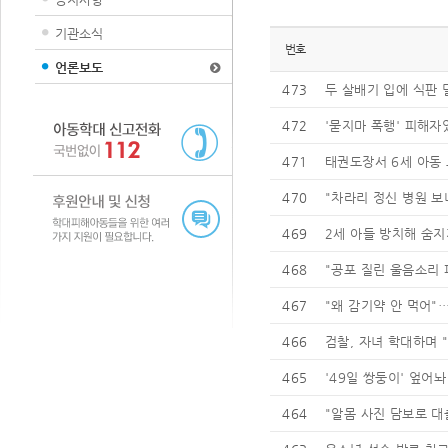
기관소식
번호
언론보도
473
두 살배기 입에 식판
472
'묻지마 폭행' 피해자였
471
태권도장서 6세 아동 
470
"차라리 정신 병원 보
469
2세 아들 방치해 숨지
468
"공포 질린 울음소리 
467
"왜 감기약 안 먹어"
466
검찰, 자녀 학대하며 
465
'49일 쌍둥이' 엎어놔 
464
"알몸 사진 담보로 대