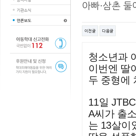
아빠·삼촌 둘
기관소식
언론보도
이전글
다음글
청소년과 
이번엔 딸
두 중형에 
11일 JT
A씨가 출소
는 13살이