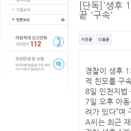
[단독]'생후
기관소식
끝 '구속'
언론보도
이전글
다음글
경찰이 생후 
적 친모를 구
8일 인천지법
7일 오후 아동
려가 있다”며
A씨는 최근 재